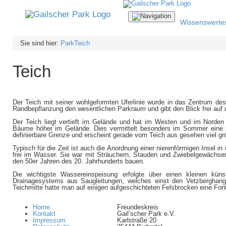
Navigation
Wissenswerte
ein-/ausblenden
Sie sind hier:
Park
Teich
Teich
Der Teich mit seiner wohlgeformten Uferlinie wurde in das Zentrum des
Randbepflanzung den wesentlichen Parkraum und gibt den Blick frei auf d
Der Teich liegt vertieft im Gelände und hat im Westen und im Norden 
Bäume höher im Gelände. Dies vermittelt besonders im Sommer eine s
definierbare Grenze und erscheint gerade vom Teich aus gesehen viel größ
Typisch für die Zeit ist auch die Anordnung einer nierenförmigen Insel i
frei im Wasser. Sie war mit Sträuchern, Stauden und Zwiebelgewächsen 
den 50er Jahren des 20. Jahrhunderts bauen.
Die wichtigste Wassereinspeisung erfolgte über einen kleinen küns
Drainagesystems aus Saugleitungen, welches einst den Vetzberghang
Teichmitte hatte man auf einigen aufgeschichteten Felsbrocken eine Fontä
Home
Freundeskreis
Kontakt
Gail’scher Park e.V.
Impressum
Karlstraße 20