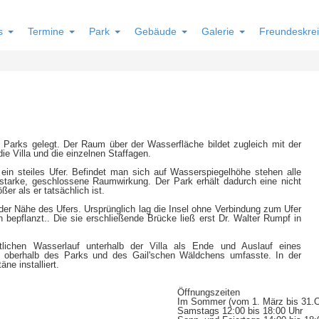
s
Termine
Park
Gebäude
Galerie
Freundeskrei
 Parks gelegt. Der Raum über der Wasserfläche bildet zugleich mit der
ie Villa und die einzelnen Staffagen.
ein steiles Ufer. Befindet man sich auf Wasserspiegelhöhe stehen alle
tarke, geschlossene Raumwirkung. Der Park erhält dadurch eine nicht
er als er tatsächlich ist.
n der Nähe des Ufers. Ursprünglich lag die Insel ohne Verbindung zum Ufer
bepflanzt.. Die sie erschließende Brücke ließ erst Dr. Walter Rumpf in
tlichen Wasserlauf unterhalb der Villa als Ende und Auslauf eines
 oberhalb des Parks und des Gail'schen Wäldchens umfasste. In der
ne installiert.
Öffnungszeiten
Im Sommer (vom 1. März bis 31.Ok
Samstags 12:00 bis 18:00 Uhr